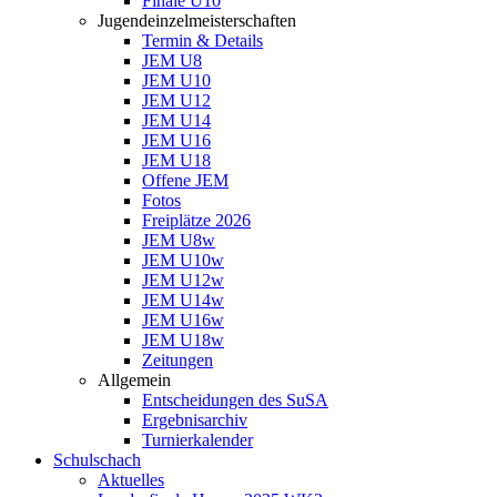
Finale U10
Jugendeinzelmeisterschaften
Termin & Details
JEM U8
JEM U10
JEM U12
JEM U14
JEM U16
JEM U18
Offene JEM
Fotos
Freiplätze 2026
JEM U8w
JEM U10w
JEM U12w
JEM U14w
JEM U16w
JEM U18w
Zeitungen
Allgemein
Entscheidungen des SuSA
Ergebnisarchiv
Turnierkalender
Schulschach
Aktuelles