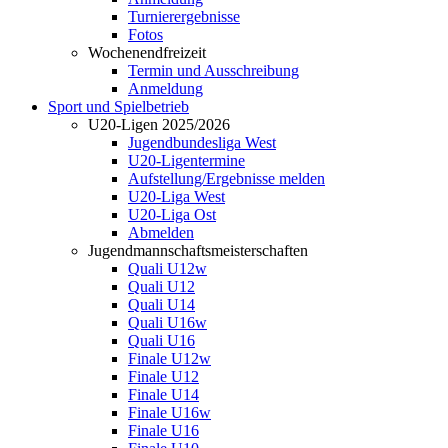
Turnierergebnisse
Fotos
Wochenendfreizeit
Termin und Ausschreibung
Anmeldung
Sport und Spielbetrieb
U20-Ligen 2025/2026
Jugendbundesliga West
U20-Ligentermine
Aufstellung/Ergebnisse melden
U20-Liga West
U20-Liga Ost
Abmelden
Jugendmannschaftsmeisterschaften
Quali U12w
Quali U12
Quali U14
Quali U16w
Quali U16
Finale U12w
Finale U12
Finale U14
Finale U16w
Finale U16