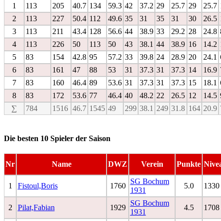
1
113
205
40.7
134
59.3
42
37.2
29
25.7
29
25.7
2
113
227
50.4
112
49.6
35
31
35
31
30
26.5
3
113
211
43.4
128
56.6
44
38.9
33
29.2
28
24.8
4
113
226
50
113
50
43
38.1
44
38.9
16
14.2
5
83
154
42.8
95
57.2
33
39.8
24
28.9
20
24.1
6
83
161
47
88
53
31
37.3
31
37.3
14
16.9
7
83
160
46.4
89
53.6
31
37.3
31
37.3
15
18.1
8
83
172
53.6
77
46.4
40
48.2
22
26.5
12
14.5
∑
784
1516
46.7
1545
49
299
38.1
249
31.8
164
20.9
Die besten 10 Spieler der Saison
Nr
Name
DWZ
Verein
Punkte
Nive
SG Bochum
1
Fistoul,Boris
1760
5.0
1330
1931
SG Bochum
2
Pilat,Fabian
1929
4.5
1708
1931