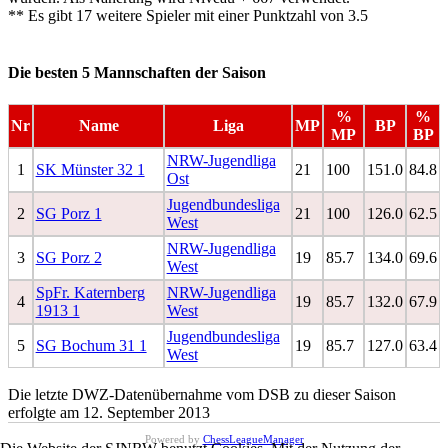
** Es gibt 17 weitere Spieler mit einer Punktzahl von 3.5
Die besten 5 Mannschaften der Saison
%
%
Nr
Name
Liga
MP
BP
MP
BP
NRW-Jugendliga
1
SK Münster 32 1
21
100
151.0
84.8
Ost
Jugendbundesliga
2
SG Porz 1
21
100
126.0
62.5
West
NRW-Jugendliga
3
SG Porz 2
19
85.7
134.0
69.6
West
SpFr. Katernberg
NRW-Jugendliga
4
19
85.7
132.0
67.9
1913 1
West
Jugendbundesliga
5
SG Bochum 31 1
19
85.7
127.0
63.4
West
Die letzte DWZ-Datenübernahme vom DSB zu dieser Saison
erfolgte am 12. September 2013
Powered by
ChessLeagueManager