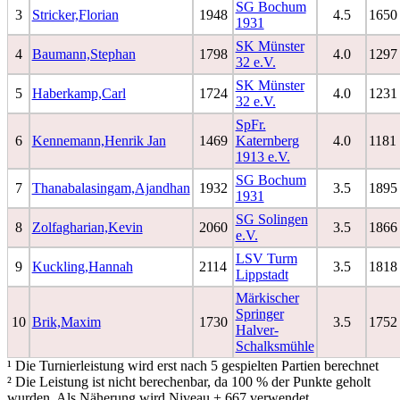
SG Bochum
3
Stricker,Florian
1948
4.5
1650
1931
SK Münster
4
Baumann,Stephan
1798
4.0
1297
32 e.V.
SK Münster
5
Haberkamp,Carl
1724
4.0
1231
32 e.V.
SpFr.
6
Kennemann,Henrik Jan
1469
Katernberg
4.0
1181
1913 e.V.
SG Bochum
7
Thanabalasingam,Ajandhan
1932
3.5
1895
1931
SG Solingen
8
Zolfagharian,Kevin
2060
3.5
1866
e.V.
LSV Turm
9
Kuckling,Hannah
2114
3.5
1818
Lippstadt
Märkischer
Springer
10
Brik,Maxim
1730
3.5
1752
Halver-
Schalksmühle
¹ Die Turnierleistung wird erst nach 5 gespielten Partien berechnet
² Die Leistung ist nicht berechenbar, da 100 % der Punkte geholt
wurden. Als Näherung wird Niveau + 667 verwendet.