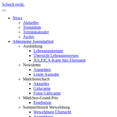
Schach rockt.
News
Aktuelles
Terminliste
Terminkalender
Archiv
Allgemeine Jugendarbeit
Ausbildung
Lehrgangstermine
Übersicht Lehrgangswesen
JULEICA-Karte fürs Ehrenamt
Newsletter
Anmelden
Letzte Ausgabe
Mädchenschach
Aktuelles
Girlscamp
Fotos Girlscamp
Mädchen-Grand-Prix
Ergebnisse
Sommerfreizeit Wewelsburg
Wewelsburg Übersicht
Anmeldung