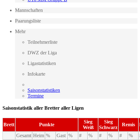
Mannschaften
Paarungsliste
Mehr
Teilnehmerliste
DWZ der Liga
Ligastatistiken
Infokarte
Saisonstatistiken
Termine
Saisonstatistik aller Bretter aller Ligen
Sieg
Sieg
Brett
Punkte
Remis
Weiß
Schwarz
Gesamt
Heim
%
Gast
%
#
%
#
%
#
%