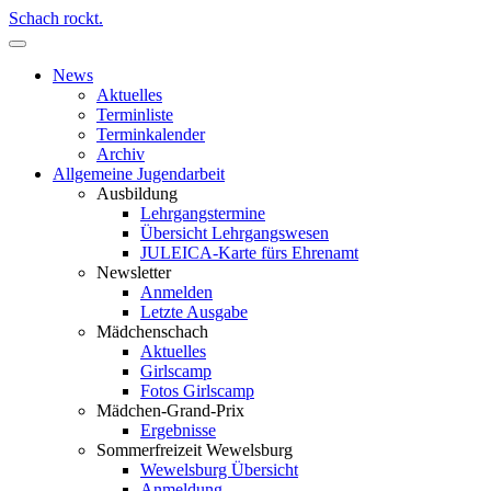
Schach rockt.
News
Aktuelles
Terminliste
Terminkalender
Archiv
Allgemeine Jugendarbeit
Ausbildung
Lehrgangstermine
Übersicht Lehrgangswesen
JULEICA-Karte fürs Ehrenamt
Newsletter
Anmelden
Letzte Ausgabe
Mädchenschach
Aktuelles
Girlscamp
Fotos Girlscamp
Mädchen-Grand-Prix
Ergebnisse
Sommerfreizeit Wewelsburg
Wewelsburg Übersicht
Anmeldung