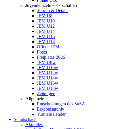
Finale U10
Jugendeinzelmeisterschaften
Termin & Details
JEM U8
JEM U10
JEM U12
JEM U14
JEM U16
JEM U18
Offene JEM
Fotos
Freiplätze 2026
JEM U8w
JEM U10w
JEM U12w
JEM U14w
JEM U16w
JEM U18w
Zeitungen
Allgemein
Entscheidungen des SuSA
Ergebnisarchiv
Turnierkalender
Schulschach
Aktuelles