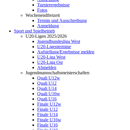
Turnierergebnisse
Fotos
Wochenendfreizeit
Termin und Ausschreibung
Anmeldung
Sport und Spielbetrieb
U20-Ligen 2025/2026
Jugendbundesliga West
U20-Ligentermine
Aufstellung/Ergebnisse melden
U20-Liga West
U20-Liga Ost
Abmelden
Jugendmannschaftsmeisterschaften
Quali U12w
Quali U12
Quali U14
Quali U16w
Quali U16
Finale U12w
Finale U12
Finale U14
Finale U16w
Finale U16