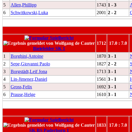
5
Allen,Phillipp
1743
1 - 3
A
6
Schwitkowski,Luka
2001
2 - 2
C
1712
17.0 : 7.0
Bielefelder SK 1
1
Borghini,Antoine
1870
3 - 1
2
Sepe,Giovanni Paolo
1827
2 - 2
S
3
Borgstädt,Leif Jona
1713
3 - 1
N
4
Lin-Jimenez,Daniel
1561
3 - 1
H
5
Gross,Felix
1692
3 - 1
D
6
Prause,Helge
1610
3 - 1
1833
17.0 : 7.0
SK BS Paderborn 1