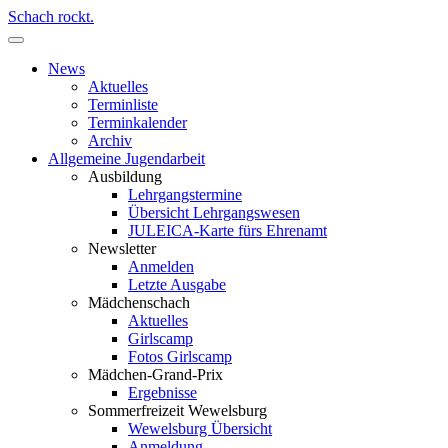
Schach rockt.
News
Aktuelles
Terminliste
Terminkalender
Archiv
Allgemeine Jugendarbeit
Ausbildung
Lehrgangstermine
Übersicht Lehrgangswesen
JULEICA-Karte fürs Ehrenamt
Newsletter
Anmelden
Letzte Ausgabe
Mädchenschach
Aktuelles
Girlscamp
Fotos Girlscamp
Mädchen-Grand-Prix
Ergebnisse
Sommerfreizeit Wewelsburg
Wewelsburg Übersicht
Anmeldung