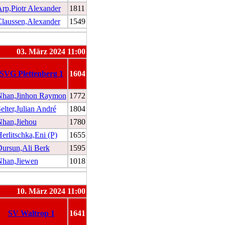
rp,Piotr Alexander
1811
laussen,Alexander
1549
03. März 2024 11:00
SVG Plettenberg 1
1604
Nhan,Jinhon Raymon
1772
elter,Julian André
1804
han,Jiehou
1780
erlitschka,Eni (P)
1655
ursun,Ali Berk
1595
Nhan,Jiewen
1018
10. März 2024 11:00
SV Waltrop 1
1641