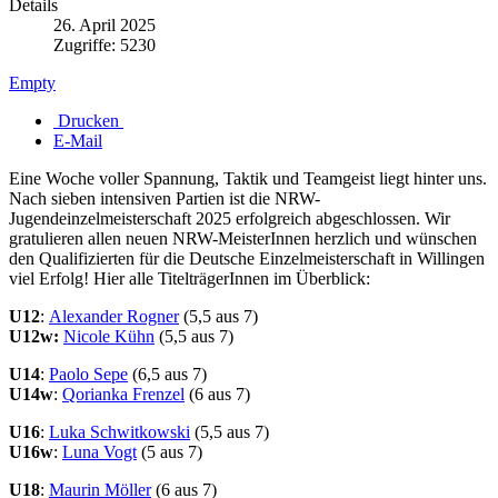
Details
26. April 2025
Zugriffe: 5230
Empty
Drucken
E-Mail
Eine Woche voller Spannung, Taktik und Teamgeist liegt hinter uns.
Nach sieben intensiven Partien ist die NRW-
Jugendeinzelmeisterschaft 2025 erfolgreich abgeschlossen. Wir
gratulieren allen neuen NRW-MeisterInnen herzlich und wünschen
den Qualifizierten für die Deutsche Einzelmeisterschaft in Willingen
viel Erfolg! Hier alle TitelträgerInnen im Überblick:
U12
:
Alexander Rogner
(5,5 aus 7)
U12w:
Nicole Kühn
(5,5 aus 7)
U14
:
Paolo Sepe
(6,5 aus 7)
U14w
:
Qorianka Frenzel
(6 aus 7)
U16
:
Luka Schwitkowski
(5,5 aus 7)
U16w
:
Luna Vogt
(5 aus 7)
U18
:
Maurin Möller
(6 aus 7)