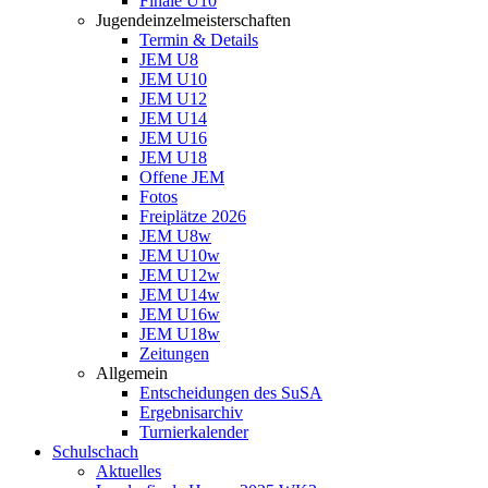
Finale U10
Jugendeinzelmeisterschaften
Termin & Details
JEM U8
JEM U10
JEM U12
JEM U14
JEM U16
JEM U18
Offene JEM
Fotos
Freiplätze 2026
JEM U8w
JEM U10w
JEM U12w
JEM U14w
JEM U16w
JEM U18w
Zeitungen
Allgemein
Entscheidungen des SuSA
Ergebnisarchiv
Turnierkalender
Schulschach
Aktuelles