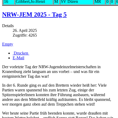
16
Göbbert,Jo-Henri
M
SV Düren
MR
0
0
NRW-JEM 2025 - Tag 5
Details
26. April 2025
Zugriffe: 4265
Empty
Drucken
E-Mail
Der vorletzte Tag der NRW-Jugendeinzelmeisterschaften in
Kranenburg zieht langsam an uns vorbei – und was für ein
ereignisreicher Tag das war!
In der 6. Runde ging es auf den Brettern wieder heiß her: Viele
Partien waren spannend bis zum letzten Zug, einige der
SpitzenspielerInnen konnten ihre Führung ausbauen, während
andere aus dem Mittelfeld kräftig aufräumten. Es bleibt spannend,
wer morgen ganz oben auf dem Treppchen stehen wird!
Wer heute seine Partie früh beenden konnte, wurde draußen mit
bestem Wetter belohnt – endlich Sonne statt Regen! Das haben wir