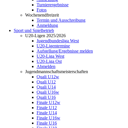
Turnierergebnisse
Fotos
Wochenendfreizeit
Termin und Ausschreibung
Anmeldung
Sport und Spielbetrieb
U20-Ligen 2025/2026
Jugendbundesliga West
U20-Ligentermine
Aufstellung/Ergebnisse melden
U20-Liga West
U20-Liga Ost
Abmelden
Jugendmannschaftsmeisterschaften
Quali U12w
Quali U12
Quali U14
Quali U16w
Quali U16
Finale U12w
Finale U12
Finale U14
Finale U16w
Finale U16