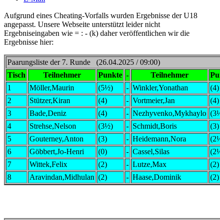
Aufgrund eines Cheating-Vorfalls wurden Ergebnisse der U18
angepasst. Unsere Webseite unterstützt leider nicht
Ergebniseingaben wie = : - (k) daher veröffentlichen wir die
Ergebnisse hier:
Paarungsliste der 7. Runde (26.04.2025 / 09:00)
Tisch
Teilnehmer
Punkte
-
Teilnehmer
Pu
1
Möller,Maurin
(5½)
-
Winkler,Yonathan
(4)
2
Stützer,Kiran
(4)
-
Vortmeier,Jan
(4)
3
Bade,Deniz
(4)
-
Nezhyvenko,Mykhaylo
(3
4
Strehse,Nelson
(3½)
-
Schmidt,Boris
(3)
5
Gouterney,Anton
(3)
-
Heidemann,Nora
(2
6
Göbbert,Jo-Henri
(0)
-
Cassel,Silas
(2
7
Wittek,Felix
(2)
-
Lutze,Max
(2)
8
Aravindan,Midhulan
(2)
-
Haase,Dominik
(2)