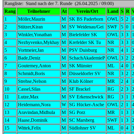
Rangliste: Stand nach der 7. Runde (26.04.2025 / 09:00)
Rang
Teilnehmer
At
Verein/Ort
Land
S
R
1
Möller,Maurin
M
SK BS Paderborn
OWL
5
2
2
Stützer,Kiran
M
SV Weidenau/Gei
SWF
5
0
3
Winkler,Yonathan
M
Bielefelder SK
OWL
3
3
4
Nezhyvenko,Mykhay
M
Krefelder SK Tu
NR
3
3
5
Vortmeier,Jan
M
PSV Duisburg
NR
4
1
6
Bade,Deniz
M
SchachAkademieP
OWL
3
2
7
Gouterney,Anton
M
SK Münster
ML
4
0
8
Schmidt,Boris
M
Düsseldorfer SV
NR
3
2
9
Strehse,Nelson
M
Klub Kölner
MR
2
4
10
Cassel,Silas
M
SF Brackel
RG
2
3
11
Lutze,Max
M
SV Erkenschwick
RG
3
1
12
Heidemann,Nora
W
SG Hücker-Asche
OWL
2
1
13
Aravindan,Midhula
M
SG Porz
MR
1
3
14
Haase,Dominik
M
SC Marsberg
SWF
1
3
15
Wittek,Felix
M
Südlohner SV
ML
0
4