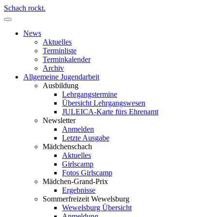
Schach rockt.
News
Aktuelles
Terminliste
Terminkalender
Archiv
Allgemeine Jugendarbeit
Ausbildung
Lehrgangstermine
Übersicht Lehrgangswesen
JULEICA-Karte fürs Ehrenamt
Newsletter
Anmelden
Letzte Ausgabe
Mädchenschach
Aktuelles
Girlscamp
Fotos Girlscamp
Mädchen-Grand-Prix
Ergebnisse
Sommerfreizeit Wewelsburg
Wewelsburg Übersicht
Anmeldung