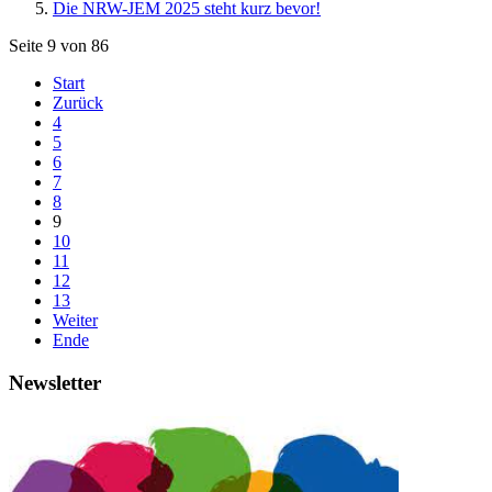
Die NRW-JEM 2025 steht kurz bevor!
Seite 9 von 86
Start
Zurück
4
5
6
7
8
9
10
11
12
13
Weiter
Ende
Newsletter