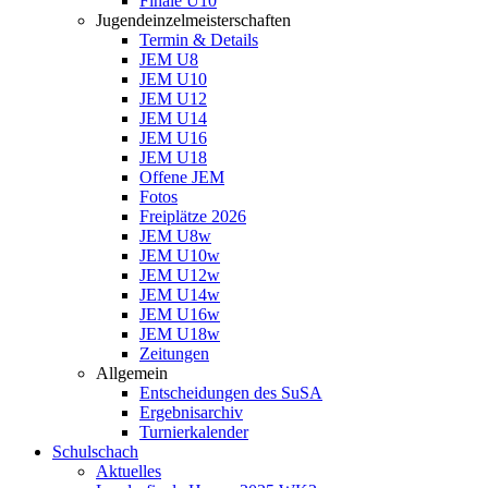
Finale U10
Jugendeinzelmeisterschaften
Termin & Details
JEM U8
JEM U10
JEM U12
JEM U14
JEM U16
JEM U18
Offene JEM
Fotos
Freiplätze 2026
JEM U8w
JEM U10w
JEM U12w
JEM U14w
JEM U16w
JEM U18w
Zeitungen
Allgemein
Entscheidungen des SuSA
Ergebnisarchiv
Turnierkalender
Schulschach
Aktuelles