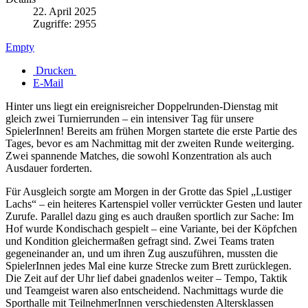
22. April 2025
Zugriffe: 2955
Empty
Drucken
E-Mail
Hinter uns liegt ein ereignisreicher Doppelrunden-Dienstag mit
gleich zwei Turnierrunden – ein intensiver Tag für unsere
SpielerInnen! Bereits am frühen Morgen startete die erste Partie des
Tages, bevor es am Nachmittag mit der zweiten Runde weiterging.
Zwei spannende Matches, die sowohl Konzentration als auch
Ausdauer forderten.
Für Ausgleich sorgte am Morgen in der Grotte das Spiel „Lustiger
Lachs“ – ein heiteres Kartenspiel voller verrückter Gesten und lauter
Zurufe. Parallel dazu ging es auch draußen sportlich zur Sache: Im
Hof wurde Kondischach gespielt – eine Variante, bei der Köpfchen
und Kondition gleichermaßen gefragt sind. Zwei Teams traten
gegeneinander an, und um ihren Zug auszuführen, mussten die
SpielerInnen jedes Mal eine kurze Strecke zum Brett zurücklegen.
Die Zeit auf der Uhr lief dabei gnadenlos weiter – Tempo, Taktik
und Teamgeist waren also entscheidend. Nachmittags wurde die
Sporthalle mit TeilnehmerInnen verschiedensten Altersklassen