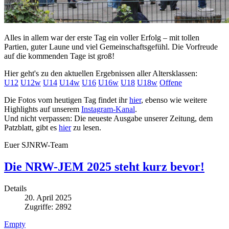
Alles in allem war der erste Tag ein voller Erfolg – mit tollen
Partien, guter Laune und viel Gemeinschaftsgefühl. Die Vorfreude
auf die kommenden Tage ist groß!
Hier geht's zu den aktuellen Ergebnissen aller Altersklassen:
U12
U12w
U14
U14w
U16
U16w
U18
U18w
Offene
Die Fotos vom heutigen Tag findet ihr
hier
, ebenso wie weitere
Highlights auf unserem
Instagram-Kanal
.
Und nicht verpassen: Die neueste Ausgabe unserer Zeitung, dem
Patzblatt, gibt es
hier
zu lesen.
Euer SJNRW-Team
Die NRW-JEM 2025 steht kurz bevor!
Details
20. April 2025
Zugriffe: 2892
Empty