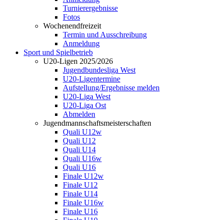
Turnierergebnisse
Fotos
Wochenendfreizeit
Termin und Ausschreibung
Anmeldung
Sport und Spielbetrieb
U20-Ligen 2025/2026
Jugendbundesliga West
U20-Ligentermine
Aufstellung/Ergebnisse melden
U20-Liga West
U20-Liga Ost
Abmelden
Jugendmannschaftsmeisterschaften
Quali U12w
Quali U12
Quali U14
Quali U16w
Quali U16
Finale U12w
Finale U12
Finale U14
Finale U16w
Finale U16