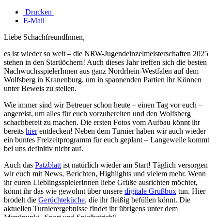
Drucken
E-Mail
Liebe SchachfreundInnen,
es ist wieder so weit – die NRW-Jugendeinzelmeisterschaften 2025
stehen in den Startlöchern! Auch dieses Jahr treffen sich die besten
NachwuchsspielerInnen aus ganz Nordrhein-Westfalen auf dem
Wolfsberg in Kranenburg, um in spannenden Partien ihr Können
unter Beweis zu stellen.
Wie immer sind wir Betreuer schon heute – einen Tag vor euch –
angereist, um alles für euch vorzubereiten und den Wolfsberg
schachbereit zu machen. Die ersten Fotos vom Aufbau könnt ihr
bereits
hier
entdecken! Neben dem Turnier haben wir auch wieder
ein buntes Freizeitprogramm für euch geplant – Langeweile kommt
bei uns definitiv nicht auf.
Auch das
Patzblatt
ist natürlich wieder am Start! Täglich versorgen
wir euch mit News, Berichten, Highlights und vielem mehr. Wenn
ihr euren LieblingsspielerInnen liebe Grüße ausrichten möchtet,
könnt ihr das wie gewohnt über unsere
digitale Grußbox
tun. Hier
brodelt die
Gerüchteküche
, die ihr fleißig befüllen könnt. Die
aktuellen Turnierergebnisse findet ihr übrigens unter dem