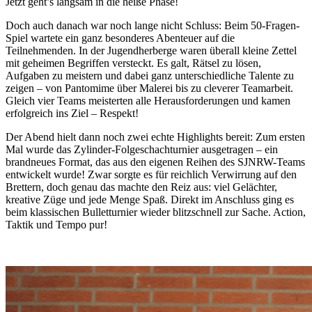
Jetzt geht’s langsam in die heiße Phase!
Doch auch danach war noch lange nicht Schluss: Beim 50-Fragen-
Spiel wartete ein ganz besonderes Abenteuer auf die
Teilnehmenden. In der Jugendherberge waren überall kleine Zettel
mit geheimen Begriffen versteckt. Es galt, Rätsel zu lösen,
Aufgaben zu meistern und dabei ganz unterschiedliche Talente zu
zeigen – von Pantomime über Malerei bis zu cleverer Teamarbeit.
Gleich vier Teams meisterten alle Herausforderungen und kamen
erfolgreich ins Ziel – Respekt!
Der Abend hielt dann noch zwei echte Highlights bereit: Zum ersten
Mal wurde das Zylinder-Folgeschachturnier ausgetragen – ein
brandneues Format, das aus den eigenen Reihen des SJNRW-Teams
entwickelt wurde! Zwar sorgte es für reichlich Verwirrung auf den
Brettern, doch genau das machte den Reiz aus: viel Gelächter,
kreative Züge und jede Menge Spaß. Direkt im Anschluss ging es
beim klassischen Bulletturnier wieder blitzschnell zur Sache. Action,
Taktik und Tempo pur!