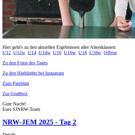
Hier geht's zu den aktuellen Ergebnissen aller Altersklassen:
U12
U12w
U14
U14w
U16
U16w
U18
U18w
Offene
Zu den Fotos des Tages
Zu den Highlights bei Instagram
Zum Patzblatt
Zur Grußbox
Gute Nacht!
Euer SJNRW-Team
NRW-JEM 2025 - Tag 2
Details