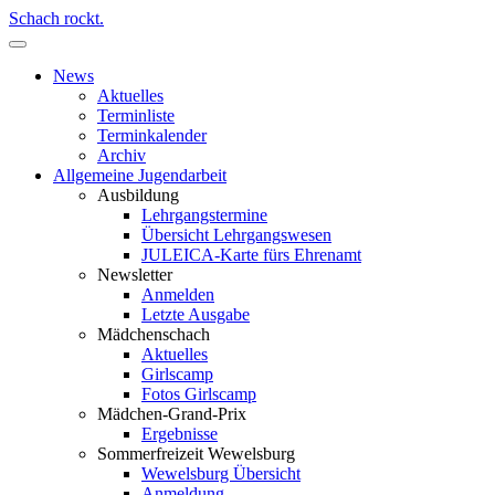
Schach rockt.
News
Aktuelles
Terminliste
Terminkalender
Archiv
Allgemeine Jugendarbeit
Ausbildung
Lehrgangstermine
Übersicht Lehrgangswesen
JULEICA-Karte fürs Ehrenamt
Newsletter
Anmelden
Letzte Ausgabe
Mädchenschach
Aktuelles
Girlscamp
Fotos Girlscamp
Mädchen-Grand-Prix
Ergebnisse
Sommerfreizeit Wewelsburg
Wewelsburg Übersicht
Anmeldung