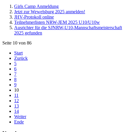
Girls Camp Anmeldung
Jetzt zur Wewelsburg 2025 anmelden!
JHV-Protokoll online
Teilnehmerlisten NRW-JEM 2025 U10/U10w
Ausrichter für die SJNRW-U10-Mannschaftsmeisterschaft
2025 gefunden
Seite 10 von 86
Start
Zurück
5
6
7
8
9
10
11
12
13
14
Weiter
Ende