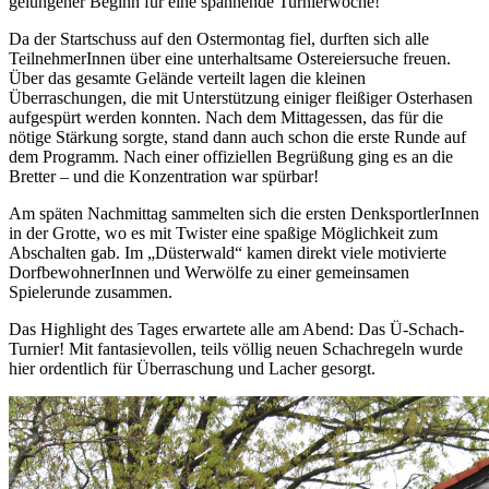
gelungener Beginn für eine spannende Turnierwoche!
Da der Startschuss auf den Ostermontag fiel, durften sich alle
TeilnehmerInnen über eine unterhaltsame Ostereiersuche freuen.
Über das gesamte Gelände verteilt lagen die kleinen
Überraschungen, die mit Unterstützung einiger fleißiger Osterhasen
aufgespürt werden konnten. Nach dem Mittagessen, das für die
nötige Stärkung sorgte, stand dann auch schon die erste Runde auf
dem Programm. Nach einer offiziellen Begrüßung ging es an die
Bretter – und die Konzentration war spürbar!
Am späten Nachmittag sammelten sich die ersten DenksportlerInnen
in der Grotte, wo es mit Twister eine spaßige Möglichkeit zum
Abschalten gab. Im „Düsterwald“ kamen direkt viele motivierte
DorfbewohnerInnen und Werwölfe zu einer gemeinsamen
Spielerunde zusammen.
Das Highlight des Tages erwartete alle am Abend: Das Ü-Schach-
Turnier! Mit fantasievollen, teils völlig neuen Schachregeln wurde
hier ordentlich für Überraschung und Lacher gesorgt.