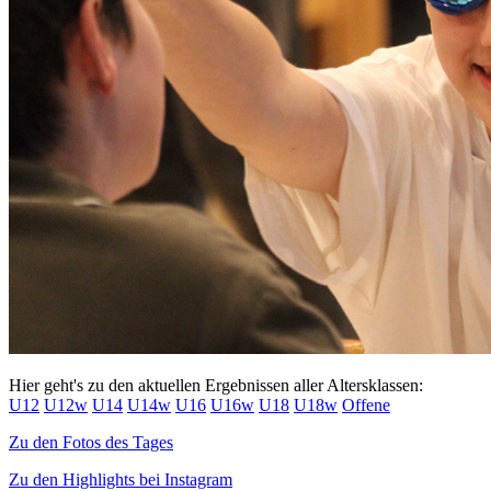
Hier geht's zu den aktuellen Ergebnissen aller Altersklassen:
U12
U12w
U14
U14w
U16
U16w
U18
U18w
Offene
Zu den Fotos des Tages
Zu den Highlights bei Instagram